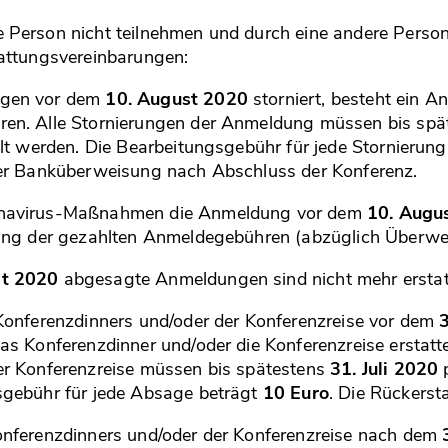
Person nicht teilnehmen und durch eine andere Person
attungsvereinbarungen:
ngen vor dem
10. August 2020
storniert, besteht ein A
en. Alle Stornierungen der Anmeldung müssen bis sp
ilt werden. Die Bearbeitungsgebühr für jede Stornierun
per Banküberweisung nach Abschluss der Konferenz.
onavirus-Maßnahmen die Anmeldung vor dem
10. Augu
tung der gezahlten Anmeldegebühren (abzüglich Überw
st 2020
abgesagte Anmeldungen sind nicht mehr erstat
Konferenzdinners und/oder der Konferenzreise vor dem
3
as Konferenzdinner und/oder die Konferenzreise erstatt
er Konferenzreise müssen bis spätestens
31. Juli 2020
p
sgebühr für jede Absage beträgt
10 Euro
. Die Rückerst
onferenzdinners und/oder der Konferenzreise nach dem