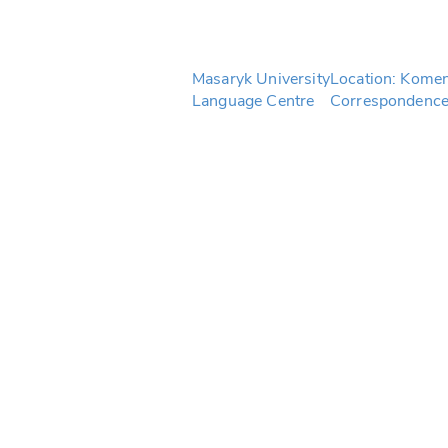
Masaryk University
Location: Kome
Language Centre
Correspondence