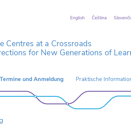
English
Čeština
Slovenč
 Centres at a Crossroads
ections for New Generations of Lear
Termine und Anmeldung
Praktische Informati
Anreise Nach Brünn
Übernachtungsmöglichk
formate
Veranstaltungsorte
chen
Karten
Social Events
g
g der Texte
Medien