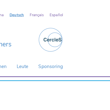
ina
Deutsch
Français
Español
Home
ners
onen
Leute
Sponsoring
Hauptredner
eiten In Brünn
Komitees
Konferenzteam