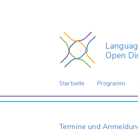
Language
Open Dir
Startseite
Programm
Startseite
Programm
News
Sektionen
Durchführungs
Konferenzspra
Skip to main content
Call for Papers
Termine und Anmeldun
Veröffentlichun